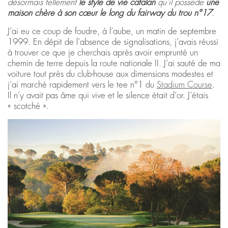
désormais tellement
le style de vie catalan
qu’il possède
une
maison chère à son cœur le long du fairway du trou n°17
.
J’ai eu ce coup de foudre, à l’aube, un matin de septembre
1999. En dépit de l’absence de signalisations, j’avais réussi
à trouver ce que je cherchais après avoir emprunté un
chemin de terre depuis la route nationale II. J’ai sauté de ma
voiture tout près du club-house aux dimensions modestes et
j’ai marché rapidement vers le tee n°1 du
Stadium Course
.
Il n’y avait pas âme qui vive et le silence était d’or. J’étais
« scotché ».