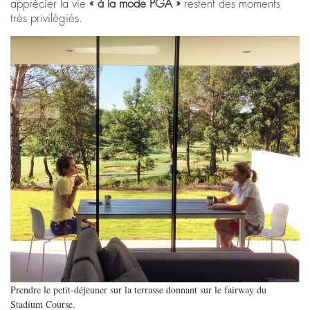
apprécier la vie
« à la mode PGA »
restent des moments
très privilégiés.
Prendre le petit-déjeuner sur la terrasse donnant sur le fairway du
Stadium Course.