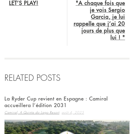
LET’S PLAY!
"A chaque fois que
je vois Sergio
Garcia, je lui
rappelle que j’ai 20
jours de plus que
lui ! "
RELATED POSTS
La Ryder Cup revient en Espagne : Camiral
accueillera l’édition 2031
,
Camiral, A Quinta do Lago Resort
août 4, 2025