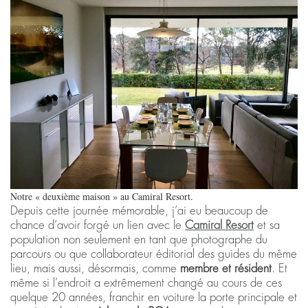
Notre « deuxième maison » au Camiral Resort.
Depuis cette journée mémorable, j’ai eu beaucoup de
chance d’avoir forgé un lien avec le
Camiral Resort
et sa
population non seulement en tant que photographe du
parcours ou que collaborateur éditorial des guides du même
lieu, mais aussi, désormais, comme
membre et résident
. Et
même si l’endroit a extrêmement changé au cours de ces
quelque 20 années, franchir en voiture la porte principale et