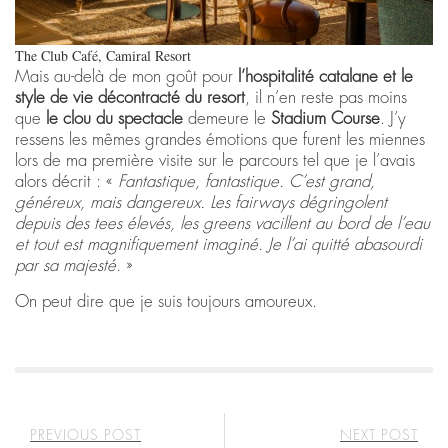
The Club Café, Camiral Resort
Mais au-delà de mon goût pour
l’hospitalité catalane
et le
style de vie décontracté du resort
, il n’en reste pas moins
que
le clou du spectacle
demeure le
Stadium Course
. J’y
ressens les mêmes grandes émotions que furent les miennes
lors de ma première visite sur le parcours tel que je l’avais
alors décrit : «
Fantastique, fantastique.
C’est grand,
généreux, mais dangereux. Les fairways dégringolent
depuis des tees élevés, les greens vacillent au bord de l’eau
et tout est magnifiquement imaginé. Je l’ai quitté abasourdi
par sa majesté
. »
On peut dire que je suis toujours amoureux.
PREVIOUS POST
NEXT POST