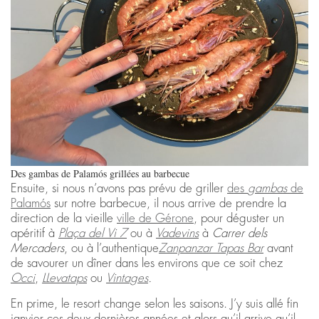
Des gambas de Palamós grillées au barbecue
Ensuite, si nous n’avons pas prévu de griller
des
gambas
de
Palamós
sur notre barbecue, il nous arrive de prendre la
direction de la vieille
ville de Gérone
, pour déguster un
apéritif à
Plaça del Vi 7
ou à
Vadevins
à
Carrer dels
Mercaders
, ou à l’authentique
Zanpanzar Tapas Bar
avant
de savourer un dîner dans les environs que ce soit chez
Occi
,
LLevataps
ou
Vin
t
ages
.
En prime, le resort change selon les saisons. J’y suis allé fin
janvier ces deux dernières années et alors qu’il arrive qu’il