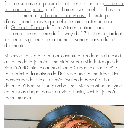
Rien ne surpasse le plaisir de batailler sur l’un des
plus beaux
parcours européens
, et d’enchaîner avec quelque chose de
frais à la main sur
l
e balcon du club-house
. Il existe peu
d’aussi grands plaisirs que celui de faire sauter un bouchon
de
Garnaxta Blanca
de Terra Alta en rentrant dans notre
maison située en lisière du fairway du 17 tout en regardant
les derniers golfeurs de la journée avancer dans la lumière
déclinante.
Si l’envie nous prend de nous aventurer en dehors du resort
au cours de la journée, une virée vers la ville historique de
Besalú
à 40 minutes au nord, ou à
Cadaques
, sur la côte,
pour admirer
la maison de Dalí
reste une bonne idée. Une
promenade dans les rues médiévales de Besalú puis un
déjeuner à
Pont Vell
, surplombant son vieux pont homonyme
en dessous duquel passe la rivière Fluvia, sont toujours à
recommander.