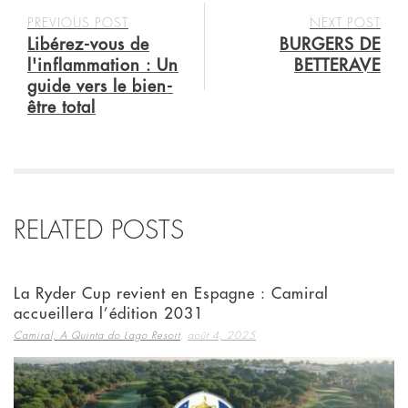
PREVIOUS POST
NEXT POST
Libérez-vous de
BURGERS DE
l'inflammation : Un
BETTERAVE
guide vers le bien-
être total
RELATED POSTS
La Ryder Cup revient en Espagne : Camiral
accueillera l’édition 2031
,
Camiral, A Quinta do Lago Resort
août 4, 2025