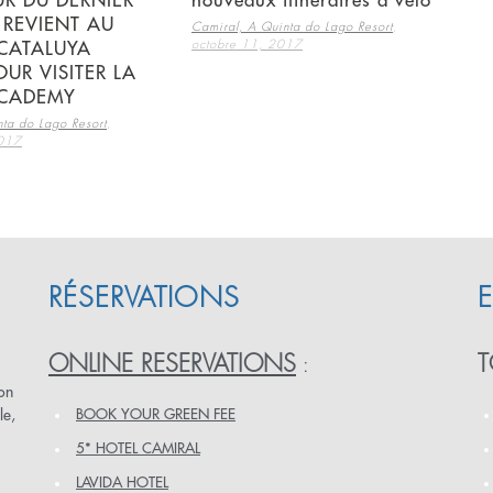
R DU DERNIER
nouveaux itinéraires à vélo
 REVIENT AU
,
Camiral, A Quinta do Lago Resort
octobre 11, 2017
CATALUYA
UR VISITER LA
ACADEMY
,
ta do Lago Resort
2017
RÉSERVATIONS
E
ONLINE RESERVATIONS
T
:
ion
le,
BOOK YOUR GREEN FEE
5* HOTEL CAMIRAL
LAVIDA HOTEL