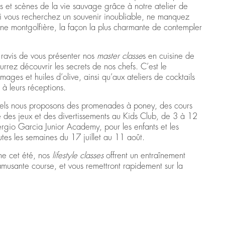
es et scènes de la vie sauvage grâce à notre atelier de
Si vous recherchez un souvenir inoubliable, ne manquez
d’une montgolfière, la façon la plus charmante de contempler
ravis de vous présenter nos
master classe
s en cuisine de
rrez découvrir les secrets de nos chefs. C’est le
ages et huiles d’olive, ainsi qu’aux ateliers de cocktails
 à leurs réceptions.
squels nous proposons des promenades à poney, des cours
ue des jeux et des divertissements au Kids Club, de 3 à 12
ergio Garcia Junior Academy, pour les enfants et les
tes les semaines du 17 juillet au 11 août.
rme cet été, nos
lifestyle classes
offrent un entraînement
amusante course, et vous remettront rapidement sur la