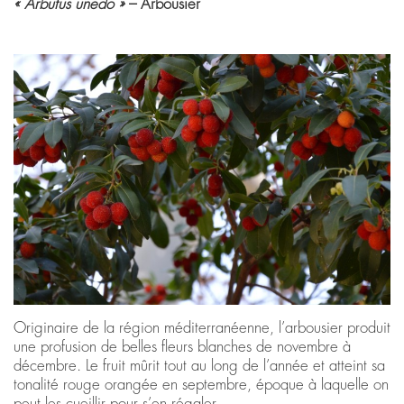
« Arbutus unedo »
– Arbousier
Originaire de la région méditerranéenne, l’arbousier produit
une profusion de belles fleurs blanches de novembre à
décembre. Le fruit mûrit tout au long de l’année et atteint sa
tonalité rouge orangée en septembre, époque à laquelle on
peut les cueillir pour s’en régaler.