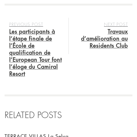
PREVIOUS POST
NEXT POST
Les participants à
Travaux
l’étape finale de
d’amélioration au
l’École de
Residents Club
qualification de
l’European Tour font
l’éloge du Camiral
Resort
RELATED POSTS
TERRACE VILLAS La Selva