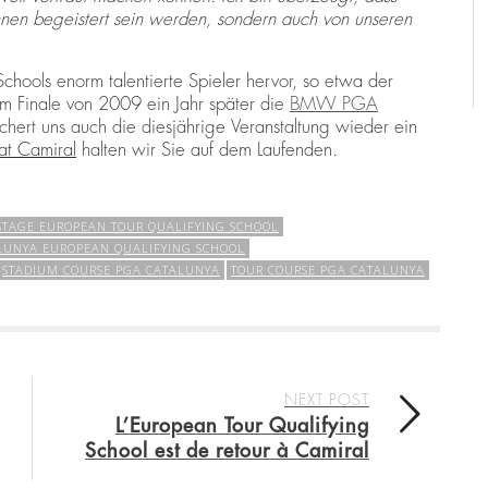
hnen begeistert sein werden, sondern auch von unseren
chools enorm talentierte Spieler hervor, so etwa der
m Finale von 2009 ein Jahr später die
BMW PGA
ert uns auch die diesjährige Veranstaltung wieder ein
 at Camiral
halten wir Sie auf dem Laufenden.
STAGE EUROPEAN TOUR QUALIFYING SCHOOL
LUNYA EUROPEAN QUALIFYING SCHOOL
STADIUM COURSE PGA CATALUNYA
TOUR COURSE PGA CATALUNYA
NEXT POST
L’European Tour Qualifying
School est de retour à Camiral