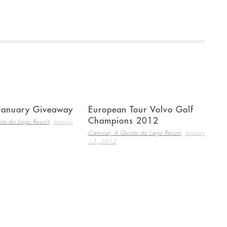
 January Giveaway
European Tour Volvo Golf
Champions 2012
,
ta do Lago Resort
January
,
Camiral, A Quinta do Lago Resort
January
13, 2012