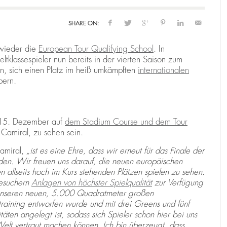
SHARE ON:
N
RENTING A HOLIDAY VILLA IN SPAIN
THE RYDER CUP RETURNS TO SPAIN:
THE RYDER CUP RETURNS TO SPAIN:
E
C
B
CAMIRAL TO HOST THE 2031 EDITION
CAMIRAL TO HOST THE 2031 EDITION
H
C
,
025
25
25
CAMIRAL, A QUINTA DO LAGO RESORT
DECEMBER 15, 2025
CA
ieder die
European Tour Qualifying School
. In
,
,
CAMIRAL, A QUINTA DO LAGO RESORT
CAMIRAL, A QUINTA DO LAGO RESORT
AUGUST 4, 2025
AUGUST 4, 2025
CA
CA
klassespieler nun bereits in der vierten Saison zum
n, sich einen Platz im heiß umkämpften
internationalen
bern.
s 15. Dezember auf
dem Stadium Course und dem Tour
 Camiral, zu sehen sein.
amiral,
„ist es eine Ehre, dass wir erneut für das Finale der
en. Wir freuen uns darauf, die neuen europäischen
n allseits hoch im Kurs stehenden Plätzen spielen zu sehen.
Besuchern
Anlagen von höchster Spielqualität
zur Verfügung
ze unseren neuen, 5.000 Quadratmeter großen
straining entworfen wurde und mit drei Greens und fünf
äten angelegt ist, sodass sich Spieler schon hier bei uns
elt vertraut machen können. Ich bin überzeugt, dass