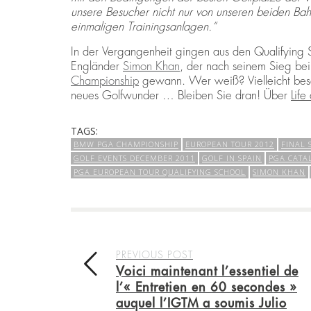
unsere Besucher nicht nur von unseren beiden Ba
einmaligen Trainingsanlagen.“
In der Vergangenheit gingen aus den Qualifying S
Engländer
Simon Khan
, der nach seinem Sieg bei
Championship
gewann. Wer weiß? Vielleicht besch
neues Golfwunder … Bleiben Sie dran! Über
Life
TAGS:
BMW PGA CHAMPIONSHIP
EUROPEAN TOUR 2012
FINAL 
GOLF EVENTS DECEMBER 2011
GOLF IN SPAIN
PGA CATA
PGA EUROPEAN TOUR QUALIFYING SCHOOL
SIMON KHAN
PREVIOUS POST
Voici maintenant l’essentiel de
l’« Entretien en 60 secondes »
auquel l’IGTM a soumis Julio