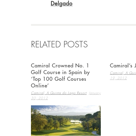
Delgado
RELATED POSTS
Camiral Crowned No. 1
Camiral’s
Golf Course in Spain by
Camiral, A Quin
19, 2012
‘Top 100 Golf Courses
Online’
,
Camiral, A Quinta do Lago Resort
January
30, 2012