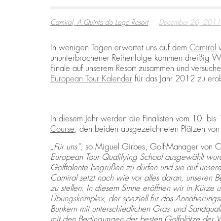
—
Camiral, A Quinta do Lago Resort
December 20, 2011
BEST THINGS TO DO IN COSTA BRAVA
EMBARK ON A GOLF RETREAT IN SPAI
ECO HOMES & SUSTAINABLE LIVING
,
,
,
CAMIRAL, A QUINTA DO LAGO RESORT
CAMIRAL, A QUINTA DO LAGO RESORT
CAMIRAL, A QUINTA DO LAGO RESORT
DECEMBER 15, 2
DECEMBER 5, 20
DECEMBER 5, 20
In wenigen Tagen erwartet uns auf dem
Camiral
w
ununterbrochener Reihenfolge kommen dreißig Welt
Finale auf unserem Resort zusammen und versuche
European Tour Kalender
für das Jahr 2012 zu ero
In diesem Jahr werden die Finalisten vom 10. bi
Course
, den beiden ausgezeichneten Plätzen von
„Für uns“,
so Miguel Girbes, Golf-Manager von C
European Tour Qualifying School ausgewählt wurd
Golftalente begrüßen zu dürfen und sie auf unsere
Camiral setzt nach wie vor alles daran, unseren 
zu stellen. In diesem Sinne eröffnen wir in Kür
Übungskomplex
, der speziell für das Annäherung
Bunkern mit unterschiedlichen Gras‑ und Sandqualit
mit den Bedingungen der besten Golfplätze der W