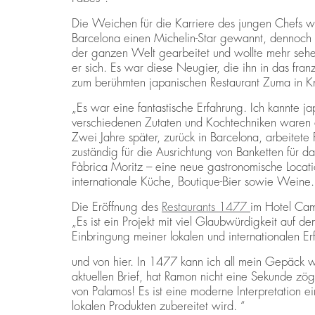
Die Weichen für die Karriere des jungen Chefs war
Barcelona einen Michelin-Star gewannt, dennoch ä
der ganzen Welt gearbeitet und wollte mehr sehe
er sich. Es war diese Neugier, die ihn in das franz
zum berühmten japanischen Restaurant Zuma in Kn
„Es war eine fantastische Erfahrung. Ich kannte j
verschiedenen Zutaten und Kochtechniken waren e
Zwei Jahre später, zurück in Barcelona, arbeitet
zuständig für die Ausrichtung von Banketten für d
Fàbrica Moritz – eine neue gastronomische Locatio
internationale Küche, Boutique-Bier sowie Weine.
Die Eröffnung des
Restaurants 1477
im Hotel Cam
„Es ist ein Projekt mit viel Glaubwürdigkeit auf 
Einbringung meiner lokalen und internationalen E
und von hier. In 1477 kann ich all mein Gepäck wi
aktuellen Brief, hat Ramon nicht eine Sekunde zö
von Palamos! Es ist eine moderne Interpretation ein
lokalen Produkten zubereitet wird. “