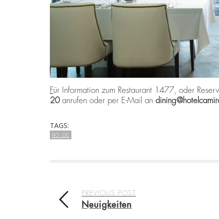
F
ür Information zum Restaurant 1477, oder Rese
20
anrufen oder per E-Mail an
dining@hotelcamir
TAGS:
RO_DE
PREVIOUS POST
Neuigkeiten