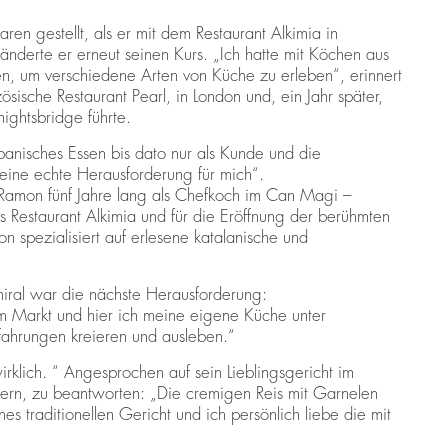
en gestellt, als er mit dem Restaurant Alkimia in
nderte er erneut seinen Kurs. „Ich hatte mit Köchen aus
n, um verschiedene Arten von Küche zu erleben“, erinnert
ösische Restaurant Pearl, in London und, ein Jahr später,
ightsbridge führte.
apanisches Essen bis dato nur als Kunde und die
ine echte Herausforderung für mich“.
e Ramon fünf Jahre lang als Chefkoch im Can Magi –
as Restaurant Alkimia und für die Eröffnung der berühmten
n spezialisiert auf erlesene katalanische und
iral war die nächste Herausforderung:
dem Markt und hier ich meine eigene Küche unter
rfahrungen kreieren und ausleben.“
rklich. “ Angesprochen auf sein Lieblingsgericht im
gern, zu beantworten: „Die cremigen Reis mit Garnelen
es traditionellen Gericht und ich persönlich liebe die mit