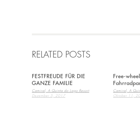
RELATED POSTS
FESTFREUDE FÜR DIE
Free-wheel
GANZE FAMILIE
Fahrradpa
,
Camiral, A Quinta do Lago Resort
Camiral, A Quin
Dezember 5, 2017
Oktober 11, 2