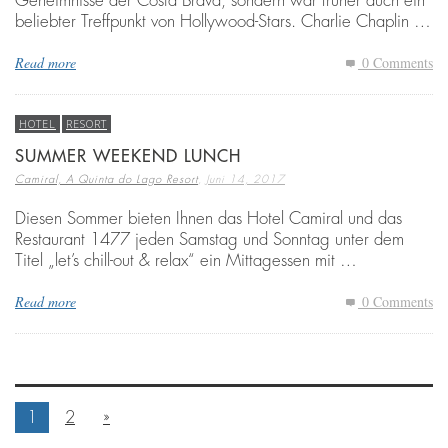
Geheimnisse der Costa Brava, sondern war früher auch ein
beliebter Treffpunkt von Hollywood-Stars. Charlie Chaplin …
Read more
0 Comments
HOTEL
RESORT
SUMMER WEEKEND LUNCH
,
Camiral, A Quinta do Lago Resort
Juni 14, 2017
Diesen Sommer bieten Ihnen das Hotel Camiral und das
Restaurant 1477 jeden Samstag und Sonntag unter dem
Titel „let’s chill-out & relax“ ein Mittagessen mit …
Read more
0 Comments
1
2
»