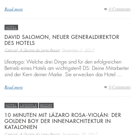
Read more
0 Comments
HOTEL
DAVID SALOMON, NEUER GENERALDIREKTOR
DES HOTELS
,
Camiral, A Quinta do Lago Resort
Dezember 5, 2017
Lifeatpga: Welche drei Dinge sind für den erfolgreichen
Betrieb eines Hotels am wichtigsten? DS: Deine Mitarbeiter
sind der Kern deiner Marke. Sie erwecken das Hotel …
Read more
0 Comments
HOTEL
LIFESTYLE
RESORT
10 MINUTEN MIT LÁZARO ROSA-VIOLÁN: DER
GOLDEN BOY DER INNENARCHITEKTUR IN
KATALONIEN
,
Camiral, A Quinta do Lago Resort
September 29, 2017