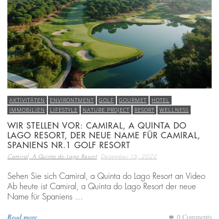
AKTIVITÄTEN
ENVIRONTMENT
GOLF
GOURMET
HOTEL
IMMOBILIEN
LIFESTYLE
NATURE PROJECT
RESORT
WELLNESS
WIR STELLEN VOR: CAMIRAL, A QUINTA DO
LAGO RESORT, DER NEUE NAME FÜR CAMIRAL,
SPANIENS NR.1 GOLF RESORT
,
Camiral, A Quinta do Lago Resort
Dezember 16, 2022
Sehen Sie sich Camiral, a Quinta do Lago Resort an Video
Ab heute ist Camiral, a Quinta do Lago Resort der neue
Name für Spaniens …
Read more
0 Comments