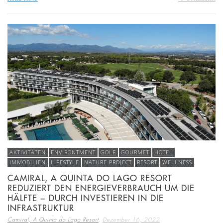
AKTIVITÄTEN
ENVIRONTMENT
GOLF
GOURMET
HOTEL
IMMOBILIEN
LIFESTYLE
NATURE PROJECT
RESORT
WELLNESS
CAMIRAL, A QUINTA DO LAGO RESORT
REDUZIERT DEN ENERGIEVERBRAUCH UM DIE
HÄLFTE − DURCH INVESTIEREN IN DIE
INFRASTRUKTUR
,
Camiral, A Quinta do Lago Resort
Dezember 16, 2022