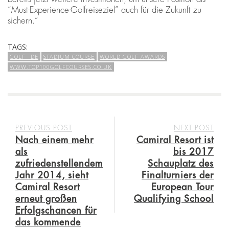
“Must-Experience-Golfreiseziel” auch für die Zukunft zu
sichern.”
TAGS:
GOLF_ DE
STADIUM COURSE
WORLD GOLF AWARDS
WWW.TOP100GOLFCOURSES.CO.UK
PREVIOUS POST
NEXT POST
Nach einem mehr
Camiral Resort ist
als
bis 2017
zufriedenstellendem
Schauplatz des
Jahr 2014, sieht
Finalturniers der
Camiral Resort
European Tour
erneut großen
Qualifying School
Erfolgschancen für
das kommende