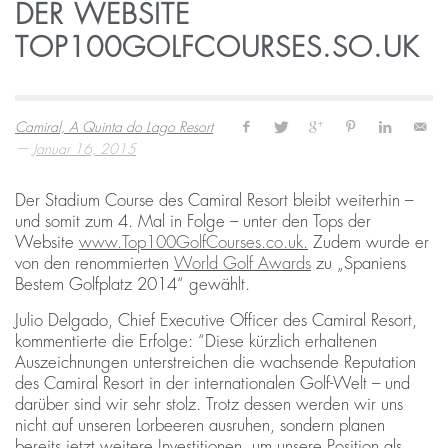
DER WEBSITE
TOP100GOLFCOURSES.SO.UK
Camiral, A Quinta do Lago Resort
—
Januar 16, 2015
Der Stadium Course des Camiral Resort bleibt weiterhin –
und somit zum 4. Mal in Folge – unter den Tops der
Website
www.Top100GolfCourses.co.uk.
Zudem wurde er
von den renommierten
World Golf Awards
zu „Spaniens
Bestem Golfplatz 2014“ gewählt.
Julio Delgado, Chief Executive Officer des Camiral Resort,
kommentierte die Erfolge: “Diese kürzlich erhaltenen
Auszeichnungen unterstreichen die wachsende Reputation
des Camiral Resort in der internationalen Golf-Welt – und
darüber sind wir sehr stolz. Trotz dessen werden wir uns
nicht auf unseren Lorbeeren ausruhen, sondern planen
bereits jetzt weitere Investitionen, um unsere Position als