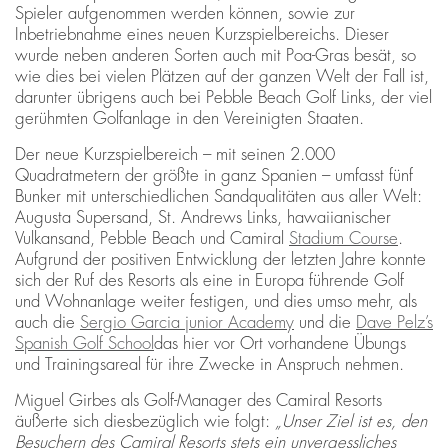
Spieler aufgenommen werden können, sowie zur
Inbetriebnahme eines neuen Kurzspielbereichs. Dieser
wurde neben anderen Sorten auch mit Poa-Gras besät, so
wie dies bei vielen Plätzen auf der ganzen Welt der Fall ist,
darunter übrigens auch bei Pebble Beach Golf Links, der viel
gerühmten Golfanlage in den Vereinigten Staaten.
Der neue Kurzspielbereich – mit seinen 2.000
Quadratmetern der größte in ganz Spanien – umfasst fünf
Bunker mit unterschiedlichen Sandqualitäten aus aller Welt:
Augusta Supersand, St. Andrews Links, hawaiianischer
Vulkansand, Pebble Beach und Camiral
Stadium Course
.
Aufgrund der positiven Entwicklung der letzten Jahre konnte
sich der Ruf des Resorts als eine in Europa führende Golf
und Wohnanlage weiter festigen, und dies umso mehr, als
auch die
Sergio Garcia junior Academy
und die
Dave Pelz’s
Spanish Golf School
das hier vor Ort vorhandene Übungs
und Trainingsareal für ihre Zwecke in Anspruch nehmen.
Miguel Girbes als Golf-Manager des Camiral Resorts
äußerte sich diesbezüglich wie folgt:
„Unser Ziel ist es, den
Besuchern des Camiral Resorts stets ein unvergessliches