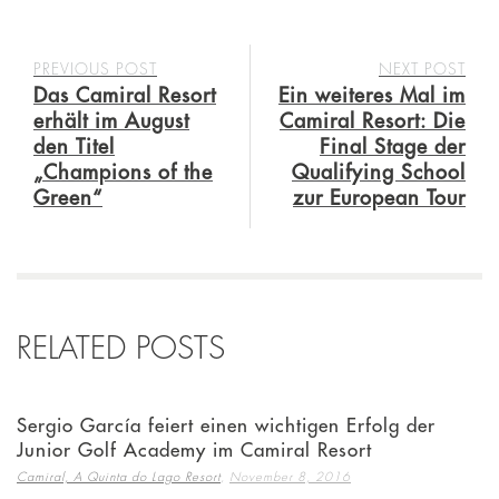
PREVIOUS POST
NEXT POST
Das Camiral Resort
Ein weiteres Mal im
erhält im August
Camiral Resort: Die
den Titel
Final Stage der
„Champions of the
Qualifying School
Green“
zur European Tour
RELATED POSTS
Sergio García feiert einen wichtigen Erfolg der
Junior Golf Academy im Camiral Resort
,
Camiral, A Quinta do Lago Resort
November 8, 2016