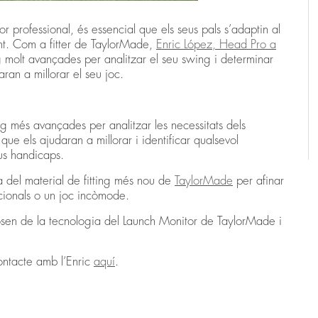
 professional, és essencial que els seus pals s’adaptin al
ent. Com a fitter de TaylorMade,
Enric López, Head Pro a
ing molt avançades per analitzar el seu swing i determinar
aran a millorar el seu joc.
ting més avançades per analitzar les necessitats dels
que els ajudaran a millorar i identificar qualsevol
us handicaps.
 del material de fitting més nou de
TaylorMade
per afinar
icionals o un joc incòmode.
osen de la tecnologia del Launch Monitor de TaylorMade i
ontacte amb l’Enric
aquí
.