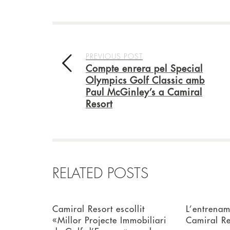
PREVIOUS POST
Compte enrera pel Special
Olympics Golf Classic amb
Paul McGinley’s a Camiral
Resort
RELATED POSTS
Camiral Resort escollit
L’entrenam
«Millor Projecte Immobiliari
Camiral Re