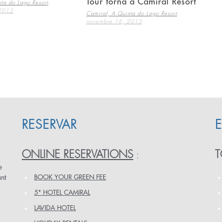
Tour torna a Camiral Resort
,
ta do Lago Resort
 2015
,
Camiral, A Quinta do Lago Resort
novembre 16, 2015
RESERVAR
ONLINE RESERVATIONS
T
:
e
nt
BOOK YOUR GREEN FEE
5* HOTEL CAMIRAL
LAVIDA HOTEL