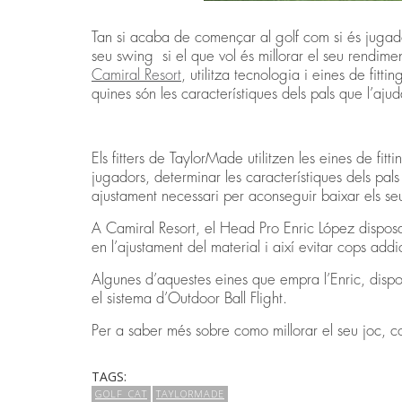
Tan si acaba de començar al golf com si és jugador
seu swing si el que vol és millorar el seu rendim
Camiral Resort
, utilitza tecnologia i eines de fitt
quines són les característiques dels pals que l’ajud
Els fitters de TaylorMade utilitzen les eines de fit
jugadors, determinar les característiques dels pals 
ajustament necessari per aconseguir baixar els se
A Camiral Resort, el Head Pro Enric López disposa
en l’ajustament del material i així evitar cops add
Algunes d’aquestes eines que empra l’Enric, disp
el sistema d’Outdoor Ball Flight.
Per a saber més sobre como millorar el seu joc, c
TAGS:
GOLF_CAT
TAYLORMADE