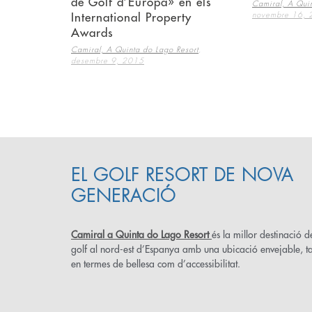
de Golf d’Europa» en els
Camiral, A Quin
novembre 16,
International Property
Awards
,
Camiral, A Quinta do Lago Resort
desembre 9, 2015
EL GOLF RESORT DE NOVA
GENERACIÓ
Camiral a Quinta do Lago Resort
és la millor destinació d
golf al nord-est d’Espanya amb una ubicació envejable, ta
en termes de bellesa com d’accessibilitat.